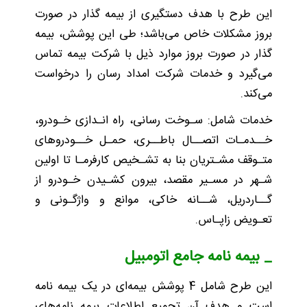
این طرح با هدف دستگیری از بیمه گذار در صورت
بروز مشکلات خاص می‌باشد؛ طی این پوشش، بیمه
گذار در صورت بروز موارد ذیل با شرکت بیمه تماس
می‌گیرد و خدمات شرکت امداد رسان را درخواست
می‌کند.
خدمات شامل: سـوخت رسانی، راه انـدازی خـودرو،
خــدمـات اتصــال باطــری، حمـل خــودروهای
متـوقف مشـتریان بنا به تشـخیص کارفرمـا تا اولین
شـهر در مسـیر مقصد، بیرون کشـیدن خـودرو از
گــاردریل، شــانه خاکی، موانع و واژگـونی و
تعـویض زاپـاس.
_ بیمه نامه جامع اتومبیل
این طرح شامل 4 پوشش بیمه‌ای در یک بیمه نامه
است و هدف آن تجمیع اطلاعات بیمه نامه‌های